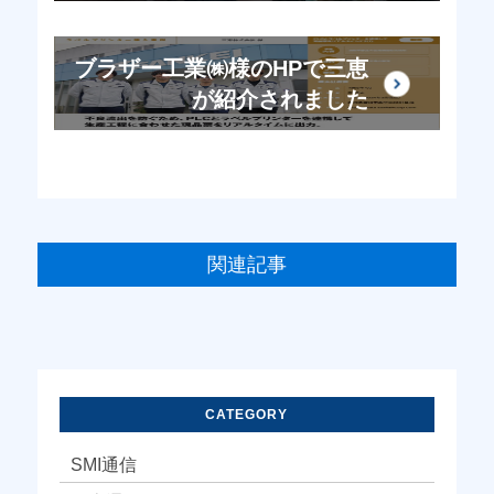
ブラザー工業㈱様のHPで三恵
が紹介されました
関連記事
CATEGORY
SMI通信