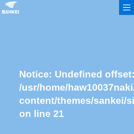
Notice
: Undefined offset:
/usr/home/haw10037naki
content/themes/sankei/s
on line
21