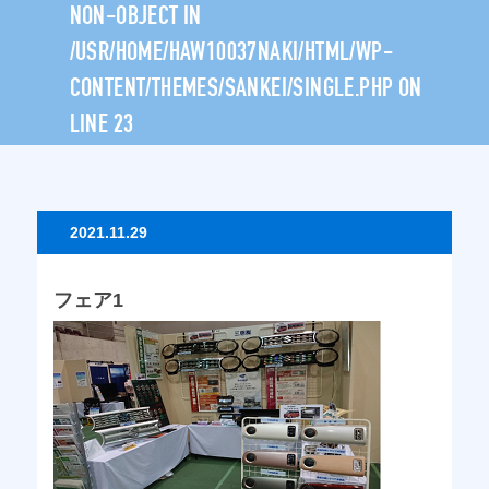
NON-OBJECT IN
/USR/HOME/HAW10037NAKI/HTML/WP-
CONTENT/THEMES/SANKEI/SINGLE.PHP
ON
LINE
23
2021.11.29
フェア1