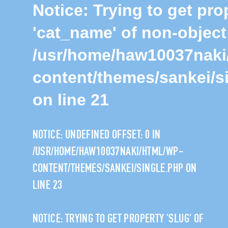
Notice
: Trying to get pro
'cat_name' of non-object
/usr/home/haw10037naki
content/themes/sankei/s
on line
21
NOTICE
: UNDEFINED OFFSET: 0 IN
/USR/HOME/HAW10037NAKI/HTML/WP-
CONTENT/THEMES/SANKEI/SINGLE.PHP
ON
LINE
23
NOTICE
: TRYING TO GET PROPERTY 'SLUG' OF