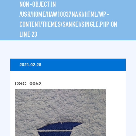
NON-OBJECT IN
/USR/HOME/HAW10037NAKI/HTML/WP-
CONTENT/THEMES/SANKEI/SINGLE.PHP
ON
LINE
23
2021.02.26
DSC_0052