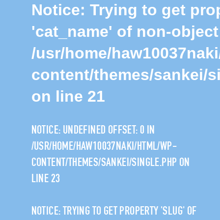
Notice
: Trying to get pro
'cat_name' of non-object
/usr/home/haw10037naki
content/themes/sankei/s
on line
21
NOTICE
: UNDEFINED OFFSET: 0 IN
/USR/HOME/HAW10037NAKI/HTML/WP-
CONTENT/THEMES/SANKEI/SINGLE.PHP
ON
LINE
23
NOTICE
: TRYING TO GET PROPERTY 'SLUG' OF