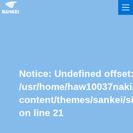
Notice
: Undefined offset:
/usr/home/haw10037naki
content/themes/sankei/s
on line
21